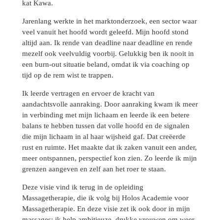
kat Kawa.
Jarenlang werkte in het marktonderzoek, een sector waar
veel vanuit het hoofd wordt geleefd. Mijn hoofd stond
altijd aan. Ik rende van deadline naar deadline en rende
mezelf ook veelvuldig voorbij. Gelukkig ben ik nooit in
een burn-out situatie beland, omdat ik via coaching op
tijd op de rem wist te trappen.
Ik leerde vertragen en ervoer de kracht van
aandachtsvolle aanraking. Door aanraking kwam ik meer
in verbinding met mijn lichaam en leerde ik een betere
balans te hebben tussen dat volle hoofd en de signalen
die mijn lichaam in al haar wijsheid gaf. Dat creëerde
rust en ruimte. Het maakte dat ik zaken vanuit een ander,
meer ontspannen, perspectief kon zien. Zo leerde ik mijn
grenzen aangeven en zelf aan het roer te staan.
Deze visie vind ik terug in de opleiding
Massagetherapie, die ik volg bij Holos Academie voor
Massagetherapie. En deze visie zet ik ook door in mijn
massages: ik help ambitieuze, drukke vrouwen om weer