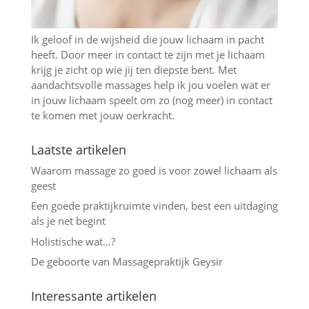
Ik geloof in de wijsheid die jouw lichaam in pacht
heeft. Door meer in contact te zijn met je lichaam
krijg je zicht op wie jij ten diepste bent. Met
aandachtsvolle massages help ik jou voelen wat er
in jouw lichaam speelt om zo (nog meer) in contact
te komen met jouw oerkracht.
Laatste artikelen
Waarom massage zo goed is voor zowel lichaam als
geest
Een goede praktijkruimte vinden, best een uitdaging
als je net begint
Holistische wat…?
De geboorte van Massagepraktijk Geysir
Interessante artikelen