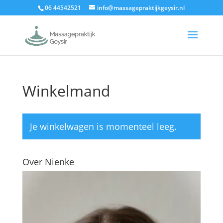
06 44542521
info@massagepraktijkgeysir.nl
Winkelmand
Je winkelwagen is momenteel leeg.
Over Nienke