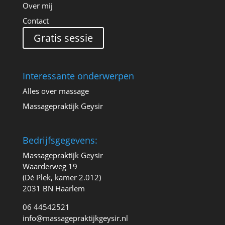
Over mij
Contact
Gratis sessie
Interessante onderwerpen
Alles over massage
Massagepraktijk Geysir
Bedrijfsgegevens:
Massagepraktijk Geysir
Waarderweg 19
(Dé Plek, kamer 2.012)
2031 BN Haarlem
06 44542521
info@massagepraktijkgeysir.nl